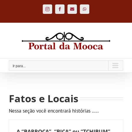
Ir
para
Instagram
Facebook
Custom
WhatsApp
o
conteúdo
Ir para...
Fatos e Locais
Nessa seção você encontrará histórias …..
A “BARROCA”, “BICA” ou “TCHIBUM”