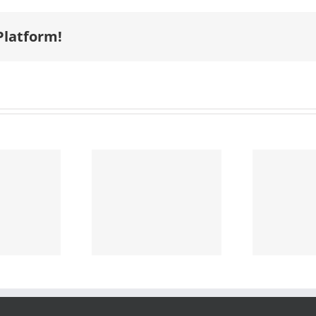
Platform!
A passagem
de Cesar
Menotti pelo
ooca 461
Juventus –
s – Solange
Sergio Agarelli
Mo
olombara
com
colaboração
de Fernando
Galupo