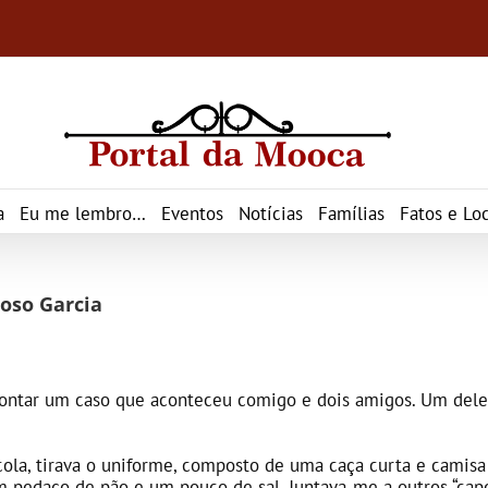
a
Eu me lembro…
Eventos
Notícias
Famílias
Fatos e Loc
roso Garcia
 contar um caso que aconteceu comigo e dois amigos. Um deles
cola, tirava o uniforme, composto de uma caça curta e camis
 pedaço de pão e um pouco de sal. Juntava-me a outros “capet