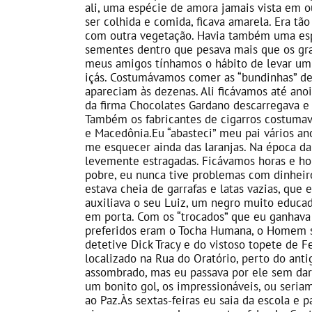
ali, uma espécie de amora jamais vista em o
ser colhida e comida, ficava amarela. Era tã
com outra vegetação. Havia também uma esp
sementes dentro que pesava mais que os gra
meus amigos tínhamos o hábito de levar um
içás. Costumávamos comer as “bundinhas” des
apareciam às dezenas. Ali ficávamos até ano
da firma Chocolates Gardano descarregava e
Também os fabricantes de cigarros costumav
e Macedônia.Eu “abasteci” meu pai vários an
me esquecer ainda das laranjas. Na época d
levemente estragadas. Ficávamos horas e hor
pobre, eu nunca tive problemas com dinheiro
estava cheia de garrafas e latas vazias, que
auxiliava o seu Luiz, um negro muito educa
em porta. Com os “trocados” que eu ganhava 
preferidos eram o Tocha Humana, o Homem s
detetive Dick Tracy e do vistoso topete de F
localizado na Rua do Oratório, perto do ant
assombrado, mas eu passava por ele sem dar
um bonito gol, os impressionáveis, ou seria
ao Paz.Às sextas-feiras eu saia da escola e 