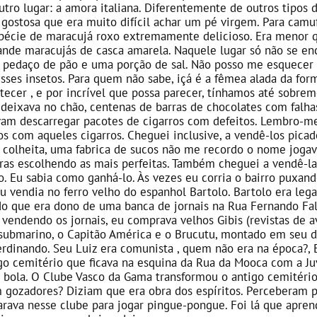
utro lugar: a amora italiana. Diferentemente de outros tipos
o gostosa que era muito difícil achar um pé virgem. Para camu
écie de maracujá roxo extremamente delicioso. Era menor qu
nde maracujás de casca amarela. Naquele lugar só não se enco
 pedaço de pão e uma porção de sal. Não posso me esquecer 
ses insetos. Para quem não sabe, içá é a fêmea alada da form
itecer , e por incrível que possa parecer, tínhamos até sob
 deixava no chão, centenas de barras de chocolates com falha
am descarregar pacotes de cigarros com defeitos. Lembro-me 
os com aqueles cigarros. Cheguei inclusive, a vendê-los picad
a colheita, uma fabrica de sucos não me recordo o nome joga
as escolhendo as mais perfeitas. Também cheguei a vendê-las
. Eu sabia como ganhá-lo. Às vezes eu corria o bairro puxand
 eu vendia no ferro velho do espanhol Bartolo. Bartolo era le
do que era dono de uma banca de jornais na Rua Fernando Fal
vendendo os jornais, eu comprava velhos Gibis (revistas de 
ubmarino, o Capitão América e o Brucutu, montado em seu d
erdinando. Seu Luiz era comunista , quem não era na época?, 
igo cemitério que ficava na esquina da Rua da Mooca com a Ju
 bola. O Clube Vasco da Gama transformou o antigo cemitéri
m gozadores? Diziam que era obra dos espíritos. Perceberam 
parava nesse clube para jogar pingue-pongue. Foi lá que apren