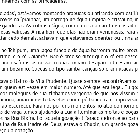
tinuemos com as brincadeiras.
eladas”, estávamos montando arapucas ou atirando com estil
ovos na “prainha”, um córrego de água límpida e cristalina, 
fisgando rãs. As cobras-d’água, com o dorso amarelo e costad
esas valiosas. Ainda bem que elas não eram venenosas. Par
oltar cedo demais, achavam que estávamos doentes ou tinha a
r no Tchipum, uma lagoa funda e de água barrenta muito proc
imo, e o Zé Calabrês. Não é preciso dizer que o Zé era desc
uando saímos, as nossas roupas tinham desaparecido. Eram s
um bolsinho. Cuecas do tipo samba-canção só eram usadas p
ava o Bairro da Vila Prudente. Quase sempre encontrávamos 
 quem estivesse em maior número. Até que era legal. Eu gos
rmos moleques de rua, tínhamos vergonha de que nos vissem 
amona, amarramos todas elas com cipó bandeira e improvisam
a ao escurecer. Paramos por uns momentos no alto do morro 
s de vaga-lumes ajudando a Lua a iluminar as moitas e poças 
os na Rua Bixira. Foi aquela gozação ! Parado defronte ao bar
squina da Rua Madre de Deus, estava o Chupin, um grande gozad
eçou a gozação .