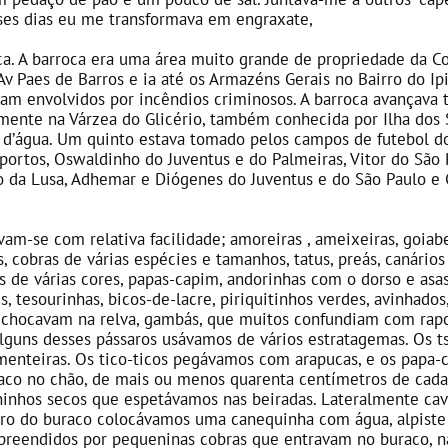
sses dias eu me transformava em engraxate,
ca. A barroca era uma área muito grande de propriedade da C
Av Paes de Barros e ia até os Armazéns Gerais no Bairro do I
avam envolvidos por incêndios criminosos. A barroca avançav
mente na Várzea do Glicério, também conhecida por Ilha dos 
 d’água. Um quinto estava tomado pelos campos de futebol do
rtos, Oswaldinho do Juventus e do Palmeiras, Vitor do São P
nho da Lusa, Adhemar e Diógenes do Juventus e do São Paulo e 
am-se com relativa facilidade; amoreiras , ameixeiras, goiab
, cobras de várias espécies e tamanhos, tatus, preás, canários 
es de várias cores, papas-capim, andorinhas com o dorso e asas 
, tesourinhas, bicos-de-lacre, piriquitinhos verdes, avinhados, 
chocavam na relva, gambás, que muitos confundiam com raposa
uns desses pássaros usávamos de vários estratagemas. Os t
enteiras. Os tico-ticos pegávamos com arapucas, e os papa-c
aco no chão, de mais ou menos quarenta centímetros de cada 
hinhos secos que espetávamos nas beiradas. Lateralmente ca
ntro do buraco colocávamos uma canequinha com água, alpiste
rpreendidos por pequeninas cobras que entravam no buraco, 