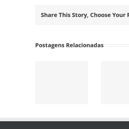
Share This Story, Choose Your 
Postagens Relacionadas
M
Mooca –
Nas pedras –
ano
rro único
Rosa Barros
C