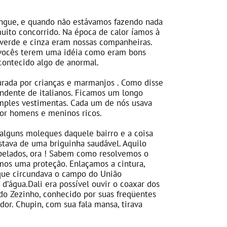
ingue, e quando não estávamos fazendo nada
muito concorrido. Na época de calor íamos à
o verde e cinza eram nossas companheiras.
a vocês terem uma idéia como eram bons
contecido algo de anormal.
urada por crianças e marmanjos . Como disse
endente de italianos. Ficamos um longo
imples vestimentas. Cada um de nós usava
or homens e meninos ricos.
alguns moleques daquele bairro e a coisa
tava de uma briguinha saudável. Aquilo
pelados, ora ! Sabem como resolvemos o
os uma proteção. Enlaçamos a cintura,
que circundava o campo do União
d’água.Dali era possível ouvir o coaxar dos
 do Zezinho, conhecido por suas freqüentes
or. Chupin, com sua fala mansa, tirava