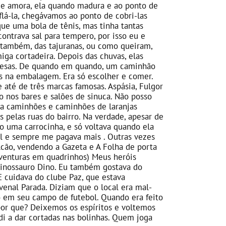
 de amora, ela quando madura e ao ponto de
flá-la, chegávamos ao ponto de cobri-las
e uma bola de tênis, mas tinha tantas
ntrava sal para tempero, por isso eu e
também, das tajuranas, ou como queiram,
iga cortadeira. Depois das chuvas, elas
remesas. De quando em quando, um caminhão
s na embalagem. Era só escolher e comer.
até de três marcas famosas. Aspásia, Fulgor
o nos bares e salões de sinuca. Não posso
va caminhões e caminhões de laranjas
 pelas ruas do bairro. Na verdade, apesar de
o uma carrocinha, e só voltava quando ela
gal e sempre me pagava mais . Outras vezes
cão, vendendo a Gazeta e A Folha de porta
aventuras em quadrinhos) Meus heróis
inossauro Dino. Eu também gostava do
E cuidava do clube Paz, que estava
venal Parada. Diziam que o local era mal-
o em seu campo de futebol. Quando era feito
por que? Deixemos os espíritos e voltemos
di a dar cortadas nas bolinhas. Quem joga