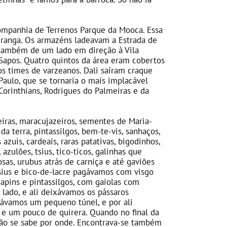
ompanhia de Terrenos Parque da Mooca. Essa
piranga. Os armazéns ladeavam a Estrada de
a também de um lado em direção à Vila
Sapos. Quatro quintos da área eram cobertos
s times de varzeanos. Dali saíram craque
aulo, que se tornaria o mais implacável
Corinthians, Rodrigues do Palmeiras e da
eiras, maracujazeiros, sementes de Maria-
da terra, pintassilgos, bem-te-vis, sanhaços,
azuis, cardeais, raras patativas, bigodinhos,
azulões, tsius, tico-ticos, galinhas que
s, urubus atrás de carniça e até gaviões
sius e bico-de-lacre pagávamos com visgo
apins e pintassilgos, com gaiolas com
lado, e ali deixávamos os pássaros
vávamos um pequeno túnel, e por ali
 e um pouco de quirera. Quando no final da
não se sabe por onde. Encontrava-se também