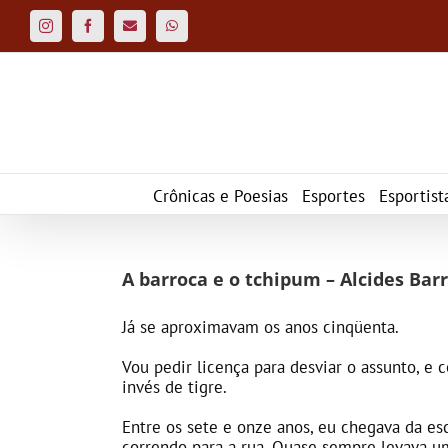
Ir
para
Instagram
Facebook
Custom
WhatsApp
o
conteúdo
Crônicas e Poesias
Esportes
Esportist
A barroca e o tchipum – Alcides Bar
Já se aproximavam os anos cinqüenta.
Vou pedir licença para desviar o assunto, e
invés de tigre.
Entre os sete e onze anos, eu chegava da es
correndo para a rua. Quase sempre levava um