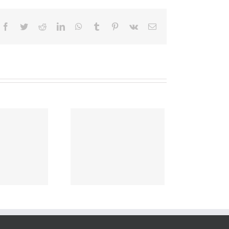
Facebook
Twitter
Reddit
LinkedIn
WhatsApp
Tumblr
Pinterest
Vk
E-
mail
A Mooca de
ontem e a
oca de hoje
– Euclydes
Barbulho