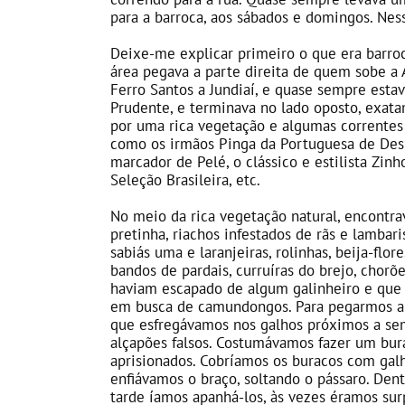
para a barroca, aos sábados e domingos. Ne
Deixe-me explicar primeiro o que era barro
área pegava a parte direita de quem sobe a 
Ferro Santos a Jundiaí, e quase sempre est
Prudente, e terminava no lado oposto, exata
por uma rica vegetação e algumas correntes
como os irmãos Pinga da Portuguesa de Despo
marcador de Pelé, o clássico e estilista Zi
Seleção Brasileira, etc.
No meio da rica vegetação natural, encontrav
pretinha, riachos infestados de rãs e lambaris
sabiás uma e laranjeiras, rolinhas, beija-flor
bandos de pardais, curruíras do brejo, chorões
haviam escapado de algum galinheiro e que 
em busca de camundongos. Para pegarmos alg
que esfregávamos nos galhos próximos a sem
alçapões falsos. Costumávamos fazer um bur
aprisionados. Cobríamos os buracos com gal
enfiávamos o braço, soltando o pássaro. De
tarde íamos apanhá-los, às vezes éramos su