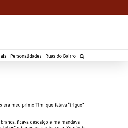
ais
Personalidades
Ruas do Bairro
 era meu primo Tim, que falava “trigue”,
a branca, ficava descalço e me mandava
inhas” e íamos para a barroca. Só não ia