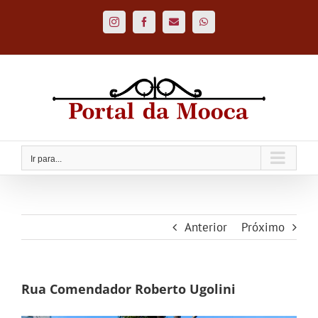
Ir
para
Instagram
Facebook
Custom
WhatsApp
o
conteúdo
Ir para...
Anterior
Próximo
Rua Comendador Roberto Ugolini