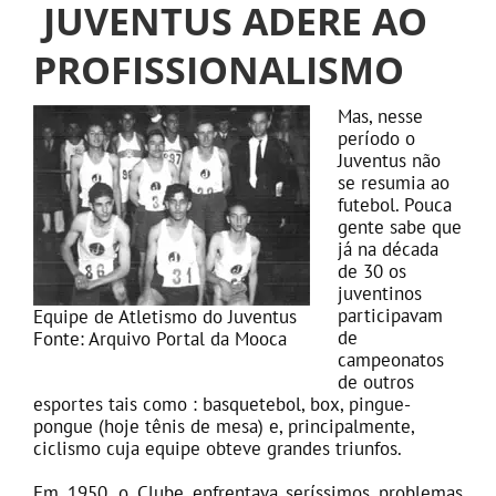
JUVENTUS ADERE AO
PROFISSIONALISMO
Mas, nesse
período o
Juventus não
se resumia ao
futebol. Pouca
gente sabe que
já na década
de 30 os
juventinos
participavam
Equipe de Atletismo do Juventus
de
Fonte: Arquivo Portal da Mooca
campeonatos
de outros
esportes tais como : basquetebol, box, pingue-
pongue (hoje tênis de mesa) e, principalmente,
ciclismo cuja equipe obteve grandes triunfos.
Em 1950, o Clube enfrentava seríssimos problemas