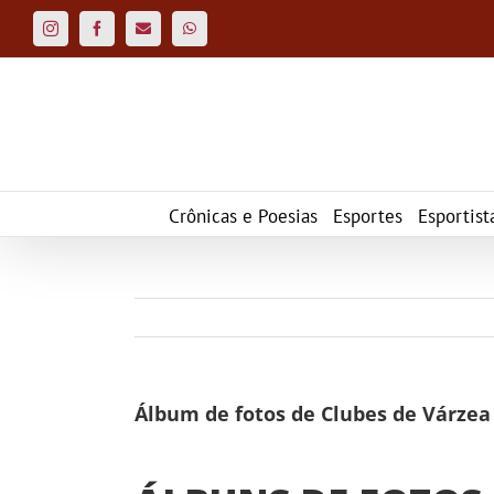
Ir
para
Instagram
Facebook
Custom
WhatsApp
o
conteúdo
Crônicas e Poesias
Esportes
Esportist
Álbum de fotos de Clubes de Várzea