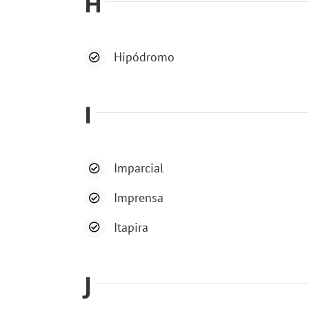
H
Hipódromo
I
Imparcial
Imprensa
Itapira
J