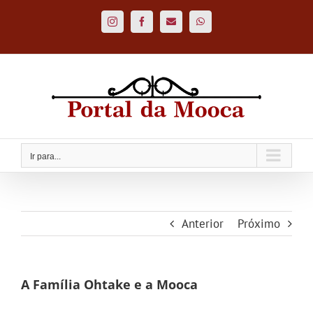
Ir
para
Instagram
Facebook
Custom
WhatsApp
o
conteúdo
Ir para...
Anterior
Próximo
A Família Ohtake e a Mooca