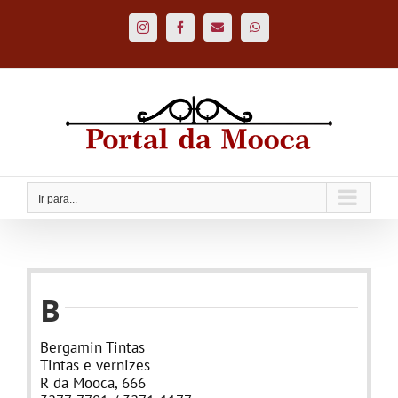
Ir
para
Instagram
Facebook
Custom
WhatsApp
o
conteúdo
Ir para...
B
Bergamin Tintas
Tintas e vernizes
R da Mooca, 666