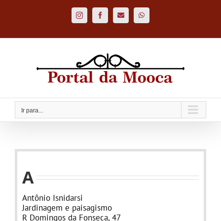
Ir
para
Instagram
Facebook
Custom
WhatsApp
o
conteúdo
Ir para...
A
Antônio Isnidarsi
Jardinagem e paisagismo
R Domingos da Fonseca, 47