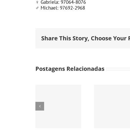
♀
Gabriela: 97064-8076
♂
Michael: 97692-2968
Share This Story, Choose Your 
Postagens Relacionadas
SENAI
MORVAN
✨ 
IGUEIREDO:
👑 Da
PAU
A ESCOLA
nobreza
CIDA
QUE
europeia à
IMIGR
FORMOU
Mooca
A M
GERAÇÕES
EUROP