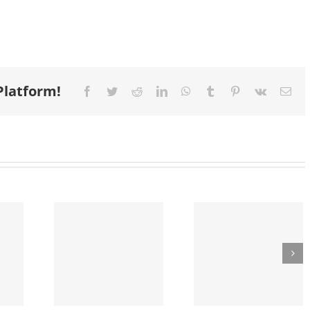
Platform!
Facebook
Twitter
Reddit
LinkedIn
WhatsApp
Tumblr
Pinterest
Vk
E-
mail
FPF
SÃO
DIVULGA
SACADA
LO,
TABELA
PIZZARI
DE DE
BÁSICA DO
CELEBRA 
ANTES:
PAULISTA
ANOS DE
OOCA
SÉRIE A2
HISTÓRI
EIA ✨