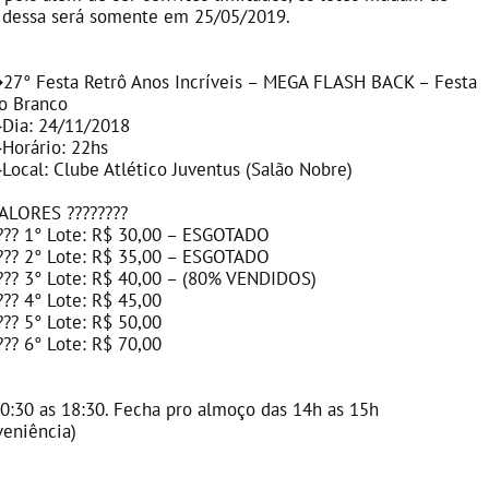
is dessa será somente em 25/05/2019.
➡
27° Festa Retrô Anos Incríveis – MEGA FLASH BACK – Festa
o Branco
▶
Dia: 24/11/2018
▶
Horário: 22hs
▶
Local: Clube Atlético Juventus (Salão Nobre)
ALORES
????
????
???
1° Lote: R$ 30,00 – ESGOTADO
???
2° Lote: R$ 35,00 – ESGOTADO
???
3° Lote: R$ 40,00 – (80% VENDIDOS)
???
4° Lote: R$ 45,00
???
5° Lote: R$ 50,00
???
6° Lote: R$ 70,00
10:30 as 18:30. Fecha pro almoço das 14h as 15h
veniência)