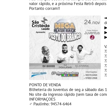
valor rápido, e a próxima Festa Retrô depo
Portanto corram!!
d
V
?
?
?
?
?
?
PONTO DE VENDA
Bilheteria do Juventus de seg a sábado das 
No site da ingresso rápido (sem taxa de con
INFORMAÇOES
♂
Paulinho: 94574-6464