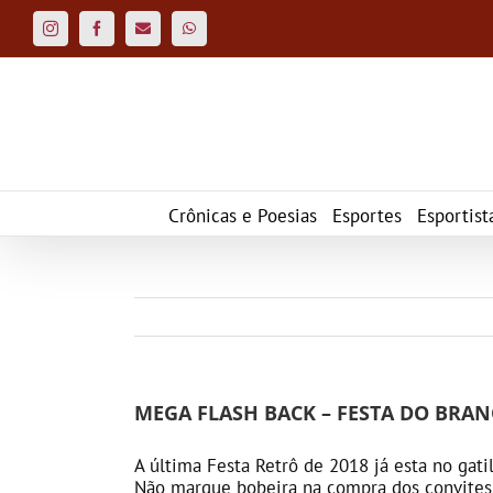
Ir
para
Instagram
Facebook
Custom
WhatsApp
o
conteúdo
Crônicas e Poesias
Esportes
Esportist
MEGA FLASH BACK – FESTA DO BRA
A última Festa Retrô de 2018 já esta no gati
Não marque bobeira na compra dos convites 