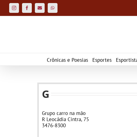
Ir
para
Instagram
Facebook
Custom
WhatsApp
o
conteúdo
Crônicas e Poesias
Esportes
Esportist
G
Grupo carro na mão
R Leocádia Cintra, 75
3476-8300