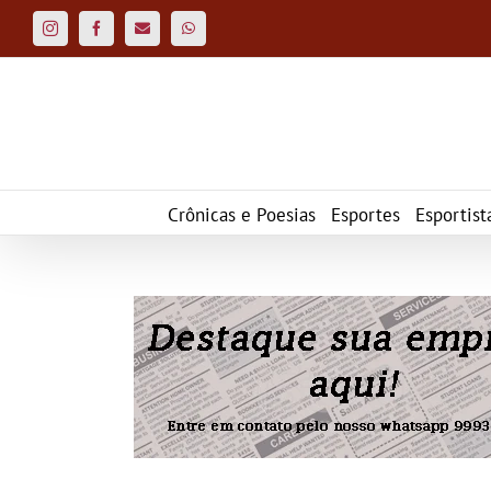
Ir
para
Instagram
Facebook
Custom
WhatsApp
o
conteúdo
Crônicas e Poesias
Esportes
Esportist