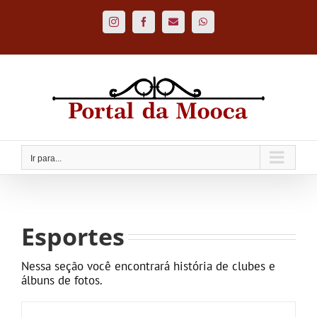
Ir
para
Instagram
Facebook
Custom
WhatsApp
o
conteúdo
Ir para...
Esportes
Nessa seção você encontrará história de clubes e
álbuns de fotos.