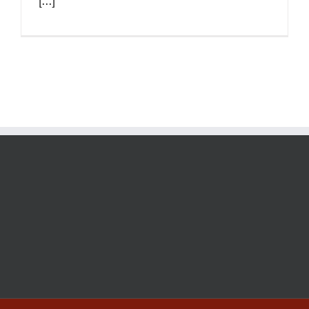
[...]